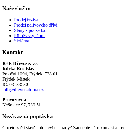
Naše služby
Prodej řeziva
Prodej palivového dříví
Stany s podsadou
Příměstský tábor
Stolárna
Kontakt
R+R Dřevos s.r.o.
Kůrka Rostislav
Potoční 1094, Frýdek, 738 01
Frýdek-Místek
IČ: 03183530
info@drevos-dobra.cz
Provozovna
:
Nošovice 97, 739 51
Nezávazná poptávka
Chcete začít stavět, ale nevíte si rady? Zanechte nám kontakt a my