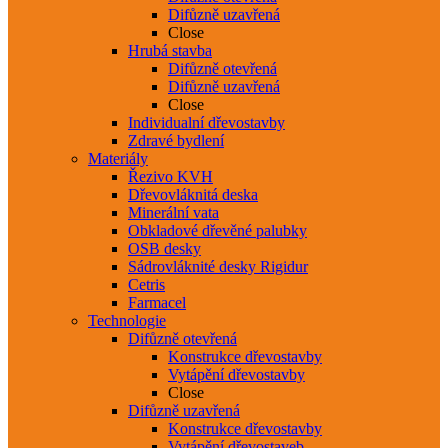
Difůzně uzavřená
Close
Hrubá stavba
Difůzně otevřená
Difůzně uzavřená
Close
Individualní dřevostavby
Zdravé bydlení
Materiály
Řezivo KVH
Dřevovláknitá deska
Minerální vata
Obkladové dřevěné palubky
OSB desky
Sádrovláknité desky Rigidur
Cetris
Farmacel
Technologie
Difůzně otevřená
Konstrukce dřevostavby
Vytápění dřevostavby
Close
Difůzně uzavřená
Konstrukce dřevostavby
Vytápění dřevostaveb