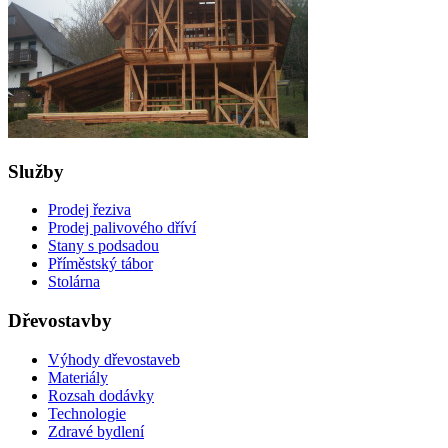
Služby
Prodej řeziva
Prodej palivového dříví
Stany s podsadou
Příměstský tábor
Stolárna
Dřevostavby
Výhody dřevostaveb
Materiály
Rozsah dodávky
Technologie
Zdravé bydlení