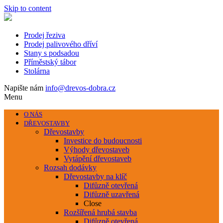
Skip to content
Prodej řeziva
Prodej palivového dříví
Stany s podsadou
Příměstský tábor
Stolárna
Napište nám
info@drevos-dobra.cz
Menu
O NÁS
DŘEVOSTAVBY
Dřevostavby
Investice do budoucnosti
Výhody dřevostaveb
Vytápění dřevostaveb
Rozsah dodávky
Dřevostavby na klíč
Difůzně otevřená
Difůzně uzavřená
Close
Rozšířená hrubá stavba
Difůzně otevřená