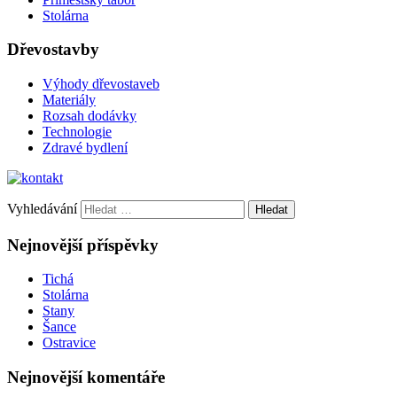
Stolárna
Dřevostavby
Výhody dřevostaveb
Materiály
Rozsah dodávky
Technologie
Zdravé bydlení
Vyhledávání
Nejnovější příspěvky
Tichá
Stolárna
Stany
Šance
Ostravice
Nejnovější komentáře