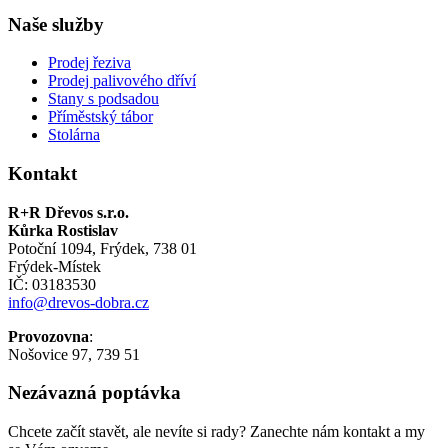
Naše služby
Prodej řeziva
Prodej palivového dříví
Stany s podsadou
Příměstský tábor
Stolárna
Kontakt
R+R Dřevos s.r.o.
Kůrka Rostislav
Potoční 1094, Frýdek, 738 01
Frýdek-Místek
IČ: 03183530
info@drevos-dobra.cz
Provozovna
:
Nošovice 97, 739 51
Nezávazná poptávka
Chcete začít stavět, ale nevíte si rady? Zanechte nám kontakt a my