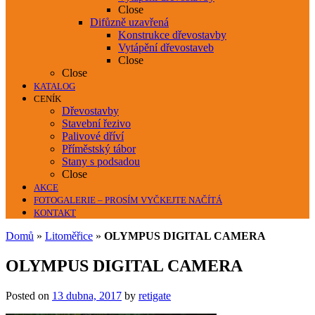
Close
Difůzně uzavřená
Konstrukce dřevostavby
Vytápění dřevostaveb
Close
Close
KATALOG
CENÍK
Dřevostavby
Stavební řezivo
Palivové dříví
Příměstský tábor
Stany s podsadou
Close
AKCE
FOTOGALERIE – PROSÍM VYČKEJTE NAČÍTÁ
KONTAKT
Domů
»
Litoměřice
»
OLYMPUS DIGITAL CAMERA
OLYMPUS DIGITAL CAMERA
Posted on
13 dubna, 2017
by
retigate