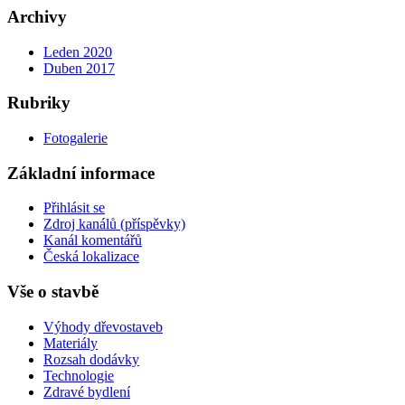
Archivy
Leden 2020
Duben 2017
Rubriky
Fotogalerie
Základní informace
Přihlásit se
Zdroj kanálů (příspěvky)
Kanál komentářů
Česká lokalizace
Vše o stavbě
Výhody dřevostaveb
Materiály
Rozsah dodávky
Technologie
Zdravé bydlení