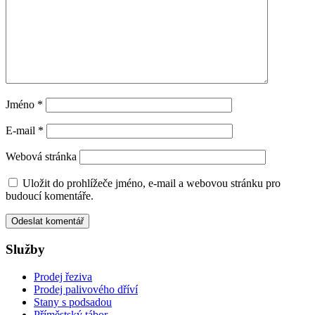
Jméno
*
E-mail
*
Webová stránka
Uložit do prohlížeče jméno, e-mail a webovou stránku pro
budoucí komentáře.
Služby
Prodej řeziva
Prodej palivového dříví
Stany s podsadou
Příměstský tábor