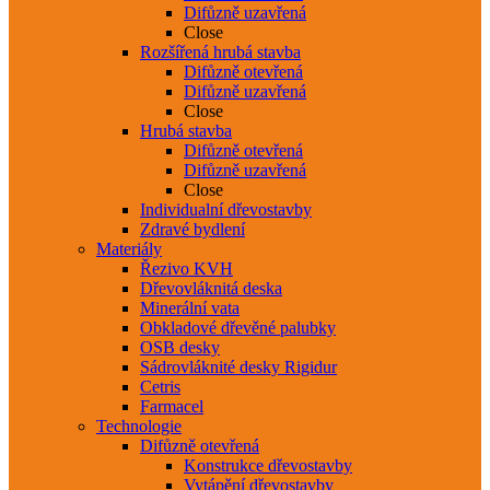
Difůzně uzavřená
Close
Rozšířená hrubá stavba
Difůzně otevřená
Difůzně uzavřená
Close
Hrubá stavba
Difůzně otevřená
Difůzně uzavřená
Close
Individualní dřevostavby
Zdravé bydlení
Materiály
Řezivo KVH
Dřevovláknitá deska
Minerální vata
Obkladové dřevěné palubky
OSB desky
Sádrovláknité desky Rigidur
Cetris
Farmacel
Technologie
Difůzně otevřená
Konstrukce dřevostavby
Vytápění dřevostavby