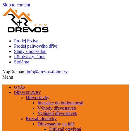
Skip to content
Prodej řeziva
Prodej palivového dříví
Stany s podsadou
Příměstský tábor
Stolárna
Napište nám
info@drevos-dobra.cz
Menu
O NÁS
DŘEVOSTAVBY
Dřevostavby
Investice do budoucnosti
Výhody dřevostaveb
Vytápění dřevostaveb
Rozsah dodávky
Dřevostavby na klíč
Difůzně otevřená