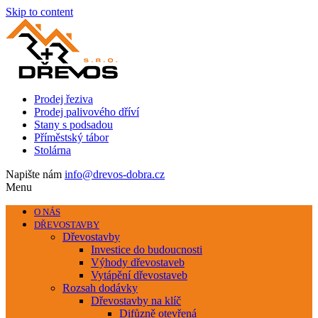
Skip to content
Prodej řeziva
Prodej palivového dříví
Stany s podsadou
Příměstský tábor
Stolárna
Napište nám
info@drevos-dobra.cz
Menu
O NÁS
DŘEVOSTAVBY
Dřevostavby
Investice do budoucnosti
Výhody dřevostaveb
Vytápění dřevostaveb
Rozsah dodávky
Dřevostavby na klíč
Difůzně otevřená