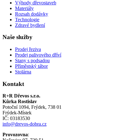
Výhody dřevostaveb
Materiály
Rozsah dodávky
Technologie
Zdravé bydlení
Naše služby
Prodej řeziva
Prodej palivového dříví
Stany s podsadou
Příměstský tábor
Stolárna
Kontakt
R+R Dřevos s.r.o.
Kůrka Rostislav
Potoční 1094, Frýdek, 738 01
Frýdek-Místek
IČ: 03183530
info@drevos-dobra.cz
Provozovna
: