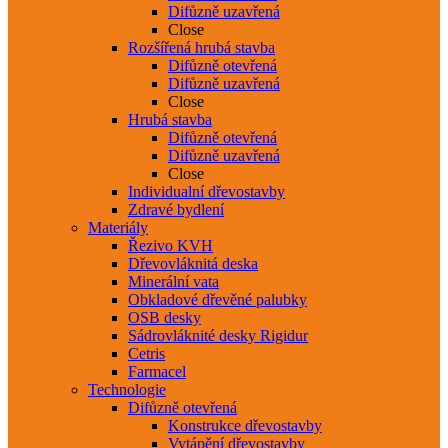
Difůzně uzavřená
Close
Rozšířená hrubá stavba
Difůzně otevřená
Difůzně uzavřená
Close
Hrubá stavba
Difůzně otevřená
Difůzně uzavřená
Close
Individualní dřevostavby
Zdravé bydlení
Materiály
Řezivo KVH
Dřevovláknitá deska
Minerální vata
Obkladové dřevěné palubky
OSB desky
Sádrovláknité desky Rigidur
Cetris
Farmacel
Technologie
Difůzně otevřená
Konstrukce dřevostavby
Vytápění dřevostavby