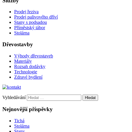
Služby
Prodej řeziva
Prodej palivového dříví
Stany s podsadou
Příměstský tábor
Stolárna
Dřevostavby
Výhody dřevostaveb
Materiály
Rozsah dodávky
Technologie
Zdravé bydlení
Vyhledávání
Nejnovější příspěvky
Tichá
Stolárna
Stany