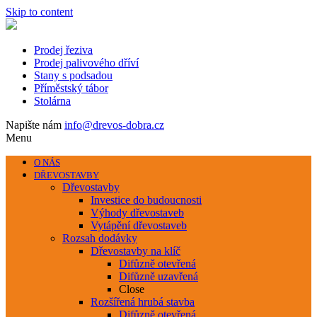
Skip to content
Prodej řeziva
Prodej palivového dříví
Stany s podsadou
Příměstský tábor
Stolárna
Napište nám
info@drevos-dobra.cz
Menu
O NÁS
DŘEVOSTAVBY
Dřevostavby
Investice do budoucnosti
Výhody dřevostaveb
Vytápění dřevostaveb
Rozsah dodávky
Dřevostavby na klíč
Difůzně otevřená
Difůzně uzavřená
Close
Rozšířená hrubá stavba
Difůzně otevřená