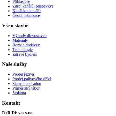
Přihlásit se
Zdroj kanálů (příspěvky)
Kanál komentářů
Česká lokalizace
Vše o stavbě
Výhody dřevostaveb
Materiály
Rozsah dodávky
Technologie
Zdravé bydlení
Naše služby
Prodej řeziva
Prodej palivového dříví
Stany s podsadou
Příměstský tábor
Stolárna
Kontakt
R+R Dřevos s.r.o.