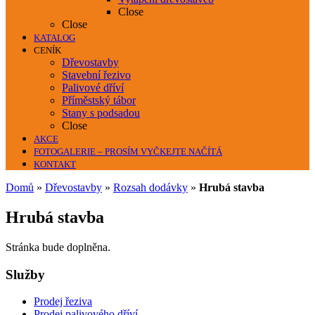
Close
Close
KATALOG
CENÍK
Dřevostavby
Stavební řezivo
Palivové dříví
Příměstský tábor
Stany s podsadou
Close
AKCE
FOTOGALERIE – PROSÍM VYČKEJTE NAČÍTÁ
KONTAKT
Domů
»
Dřevostavby
»
Rozsah dodávky
»
Hrubá stavba
Hrubá stavba
Stránka bude doplněna.
Služby
Prodej řeziva
Prodej palivového dříví