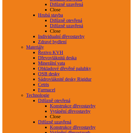
Difůzně uzavřená
Close
Hrubá stavba
Difůzně otevřená
Difůzně uzavřená
Close
Individualní dřevostavby
Zdravé bydlení
Materiály
Řezivo KVH
Dřevovláknitá deska
Minerální vata
Obkladové dřevěné palubky
OSB desky
Sádrovláknité desky Rigidur
Cetris
Farmacel
Technologie
Difůzně otevřená
Konstrukce dřevostavby
Vytápění dřevostavby
Close
Difůzně uzavřená
Konstrukce dřevostavby
Vytápění dřevostaveb