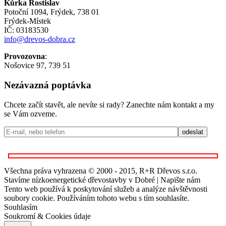
Kůrka Rostislav
Potoční 1094, Frýdek, 738 01
Frýdek-Místek
IČ: 03183530
info@drevos-dobra.cz
Provozovna
:
Nošovice 97, 739 51
Nezávazná poptávka
Chcete začít stavět, ale nevíte si rady? Zanechte nám kontakt a my
se Vám ozveme.
Všechna práva vyhrazena © 2000 - 2015, R+R Dřevos s.r.o.
Stavíme nízkoenergetické dřevostavby v Dobré | Napište nám
Tento web používá k poskytování služeb a analýze návštěvnosti
soubory cookie. Používáním tohoto webu s tím souhlasíte.
Souhlasím
Soukromí & Cookies údaje