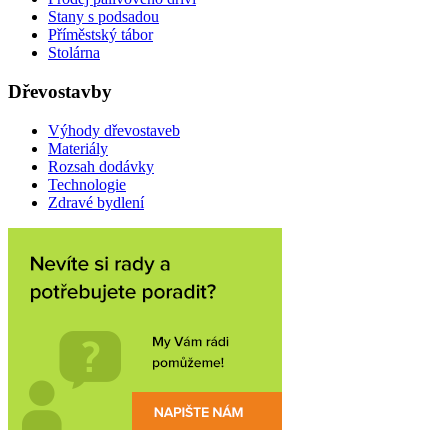
Stany s podsadou
Příměstský tábor
Stolárna
Dřevostavby
Výhody dřevostaveb
Materiály
Rozsah dodávky
Technologie
Zdravé bydlení