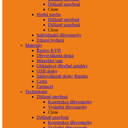
Difůzně uzavřená
Close
Hrubá stavba
Difůzně otevřená
Difůzně uzavřená
Close
Individualní dřevostavby
Zdravé bydlení
Materiály
Řezivo KVH
Dřevovláknitá deska
Minerální vata
Obkladové dřevěné palubky
OSB desky
Sádrovláknité desky Rigidur
Cetris
Farmacel
Technologie
Difůzně otevřená
Konstrukce dřevostavby
Vytápění dřevostavby
Close
Difůzně uzavřená
Konstrukce dřevostavby
Vytápění dřevostaveb