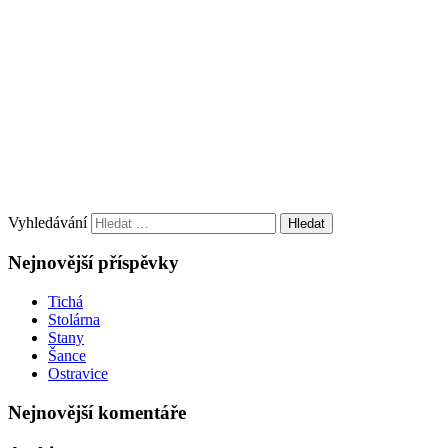
Vyhledávání
Nejnovější příspěvky
Tichá
Stolárna
Stany
Šance
Ostravice
Nejnovější komentáře