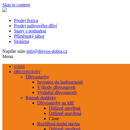
Skip to content
Prodej řeziva
Prodej palivového dříví
Stany s podsadou
Příměstský tábor
Stolárna
Napište nám
info@drevos-dobra.cz
Menu
O NÁS
DŘEVOSTAVBY
Dřevostavby
Investice do budoucnosti
Výhody dřevostaveb
Vytápění dřevostaveb
Rozsah dodávky
Dřevostavby na klíč
Difůzně otevřená
Difůzně uzavřená
Close
Rozšířená hrubá stavba
Difůzně otevřená