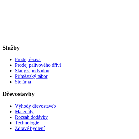
Služby
Prodej řeziva
Prodej palivového dříví
Stany s podsadou
Příměstský tábor
Stolárna
Dřevostavby
Výhody dřevostaveb
Materiály
Rozsah dodávky
Technologie
Zdravé bydlení