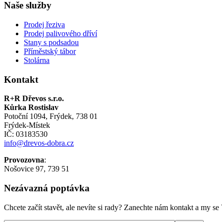
Naše služby
Prodej řeziva
Prodej palivového dříví
Stany s podsadou
Příměstský tábor
Stolárna
Kontakt
R+R Dřevos s.r.o.
Kůrka Rostislav
Potoční 1094, Frýdek, 738 01
Frýdek-Místek
IČ: 03183530
info@drevos-dobra.cz
Provozovna
:
Nošovice 97, 739 51
Nezávazná poptávka
Chcete začít stavět, ale nevíte si rady? Zanechte nám kontakt a my 