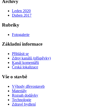
Archivy
Leden 2020
Duben 2017
Rubriky
Fotogalerie
Základní informace
Přihlásit se
Zdroj kanálů (příspěvky)
Kanál komentářů
Česká lokalizace
Vše o stavbě
Výhody dřevostaveb
Materiály
Rozsah dodávky
Technologie
Zdravé bydlení