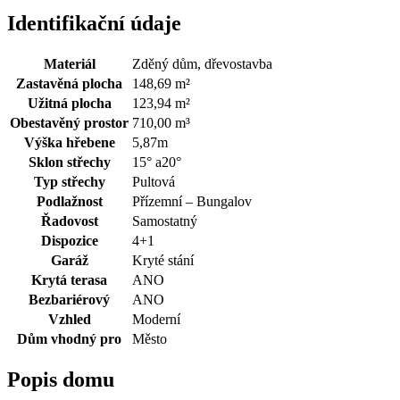
Identifikační údaje
Materiál
Zděný dům, dřevostavba
Zastavěná plocha
148,69 m²
Užitná plocha
123,94 m²
Obestavěný prostor
710,00 m³
Výška hřebene
5,87m
Sklon střechy
15° a20°
Typ střechy
Pultová
Podlažnost
Přízemní – Bungalov
Řadovost
Samostatný
Dispozice
4+1
Garáž
Kryté stání
Krytá terasa
ANO
Bezbariérový
ANO
Vzhled
Moderní
Dům vhodný pro
Město
Popis domu