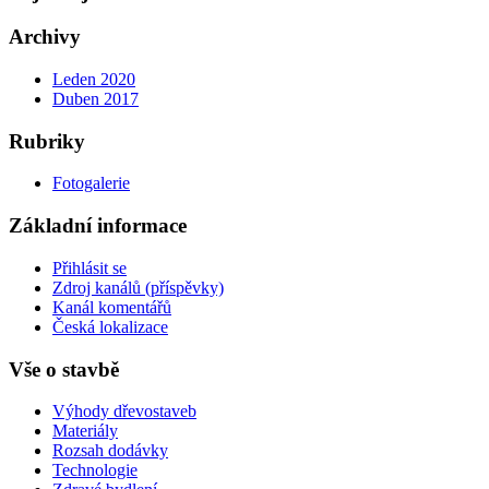
Archivy
Leden 2020
Duben 2017
Rubriky
Fotogalerie
Základní informace
Přihlásit se
Zdroj kanálů (příspěvky)
Kanál komentářů
Česká lokalizace
Vše o stavbě
Výhody dřevostaveb
Materiály
Rozsah dodávky
Technologie