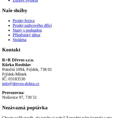
Zdravé bydlení
Naše služby
Prodej řeziva
Prodej palivového dříví
Stany s podsadou
Příměstský tábor
Stolárna
Kontakt
R+R Dřevos s.r.o.
Kůrka Rostislav
Potoční 1094, Frýdek, 738 01
Frýdek-Místek
IČ: 03183530
info@drevos-dobra.cz
Provozovna
:
Nošovice 97, 739 51
Nezávazná poptávka
Chcete začít stavět, ale nevíte si rady? Zanechte nám kontakt a my