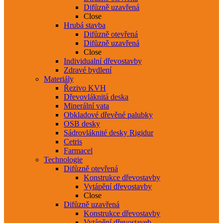
Difůzně uzavřená
Close
Hrubá stavba
Difůzně otevřená
Difůzně uzavřená
Close
Individualní dřevostavby
Zdravé bydlení
Materiály
Řezivo KVH
Dřevovláknitá deska
Minerální vata
Obkladové dřevěné palubky
OSB desky
Sádrovláknité desky Rigidur
Cetris
Farmacel
Technologie
Difůzně otevřená
Konstrukce dřevostavby
Vytápění dřevostavby
Close
Difůzně uzavřená
Konstrukce dřevostavby
Vytápění dřevostaveb