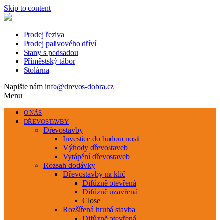
Skip to content
Prodej řeziva
Prodej palivového dříví
Stany s podsadou
Příměstský tábor
Stolárna
Napište nám
info@drevos-dobra.cz
Menu
O NÁS
DŘEVOSTAVBY
Dřevostavby
Investice do budoucnosti
Výhody dřevostaveb
Vytápění dřevostaveb
Rozsah dodávky
Dřevostavby na klíč
Difůzně otevřená
Difůzně uzavřená
Close
Rozšířená hrubá stavba
Difůzně otevřená