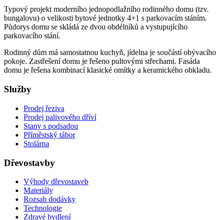
Typový projekt moderního jednopodlažního rodinného domu (tzv.
bungalovu) o velikosti bytové jednotky 4+1 s parkovacím stáním.
Půdorys domu se skládá ze dvou obdélníků a vystupujícího
parkovacího stání.
Rodinný dům má samostatnou kuchyň, jídelna je součástí obývacího
pokoje. Zastřešení domu je řešeno pultovými střechami. Fasáda
domu je řešena kombinací klasické omítky a keramického obkladu.
Služby
Prodej řeziva
Prodej palivového dříví
Stany s podsadou
Příměstský tábor
Stolárna
Dřevostavby
Výhody dřevostaveb
Materiály
Rozsah dodávky
Technologie
Zdravé bydlení