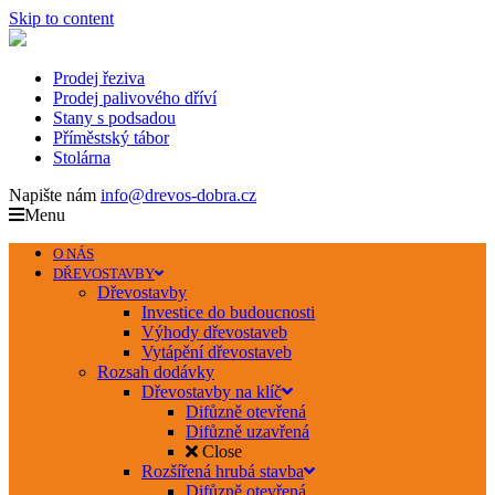
Skip to content
Prodej řeziva
Prodej palivového dříví
Stany s podsadou
Příměstský tábor
Stolárna
Napište nám
info@drevos-dobra.cz
Menu
O NÁS
DŘEVOSTAVBY
Dřevostavby
Investice do budoucnosti
Výhody dřevostaveb
Vytápění dřevostaveb
Rozsah dodávky
Dřevostavby na klíč
Difůzně otevřená
Difůzně uzavřená
Close
Rozšířená hrubá stavba
Difůzně otevřená