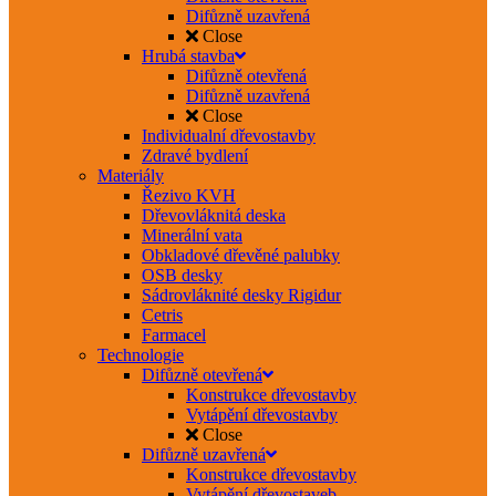
Difůzně uzavřená
Close
Hrubá stavba
Difůzně otevřená
Difůzně uzavřená
Close
Individualní dřevostavby
Zdravé bydlení
Materiály
Řezivo KVH
Dřevovláknitá deska
Minerální vata
Obkladové dřevěné palubky
OSB desky
Sádrovláknité desky Rigidur
Cetris
Farmacel
Technologie
Difůzně otevřená
Konstrukce dřevostavby
Vytápění dřevostavby
Close
Difůzně uzavřená
Konstrukce dřevostavby
Vytápění dřevostaveb