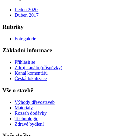
Leden 2020
Duben 2017
Rubriky
Fotogalerie
Základní informace
Přihlásit se
Zdroj kanálů (příspěvky)
Kanál komentářů
Česká lokalizace
Vše o stavbě
Výhody dřevostaveb
Materiály
Rozsah dodávky
Technologie
Zdravé bydlení
Naše služby