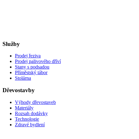
Služby
Prodej řeziva
Prodej palivového dříví
Stany s podsadou
Příměstský tábor
Stolárna
Dřevostavby
Výhody dřevostaveb
Materiály
Rozsah dodávky
Technologie
Zdravé bydlení