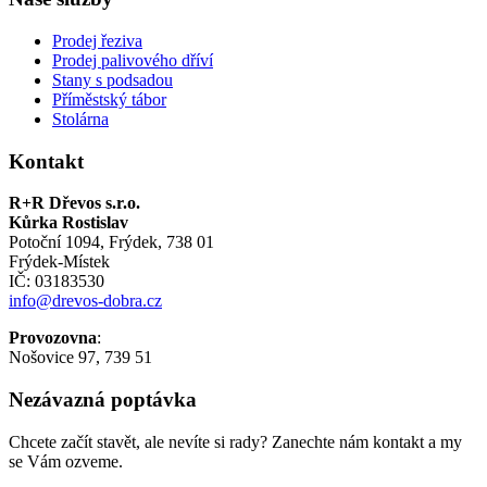
Prodej řeziva
Prodej palivového dříví
Stany s podsadou
Příměstský tábor
Stolárna
Kontakt
R+R Dřevos s.r.o.
Kůrka Rostislav
Potoční 1094, Frýdek, 738 01
Frýdek-Místek
IČ: 03183530
info@drevos-dobra.cz
Provozovna
:
Nošovice 97, 739 51
Nezávazná poptávka
Chcete začít stavět, ale nevíte si rady? Zanechte nám kontakt a my
se Vám ozveme.