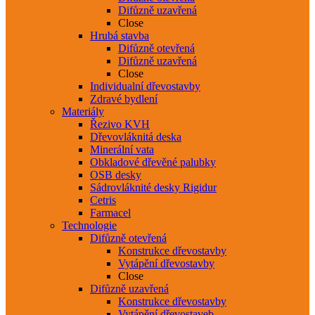
Difůzně uzavřená
Close
Hrubá stavba
Difůzně otevřená
Difůzně uzavřená
Close
Individualní dřevostavby
Zdravé bydlení
Materiály
Řezivo KVH
Dřevovláknitá deska
Minerální vata
Obkladové dřevěné palubky
OSB desky
Sádrovláknité desky Rigidur
Cetris
Farmacel
Technologie
Difůzně otevřená
Konstrukce dřevostavby
Vytápění dřevostavby
Close
Difůzně uzavřená
Konstrukce dřevostavby
Vytápění dřevostaveb