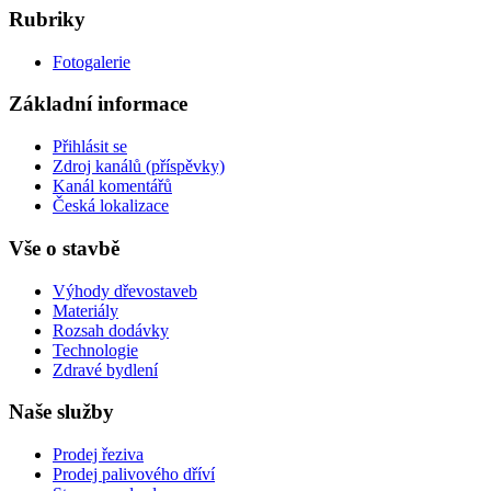
Rubriky
Fotogalerie
Základní informace
Přihlásit se
Zdroj kanálů (příspěvky)
Kanál komentářů
Česká lokalizace
Vše o stavbě
Výhody dřevostaveb
Materiály
Rozsah dodávky
Technologie
Zdravé bydlení
Naše služby
Prodej řeziva
Prodej palivového dříví