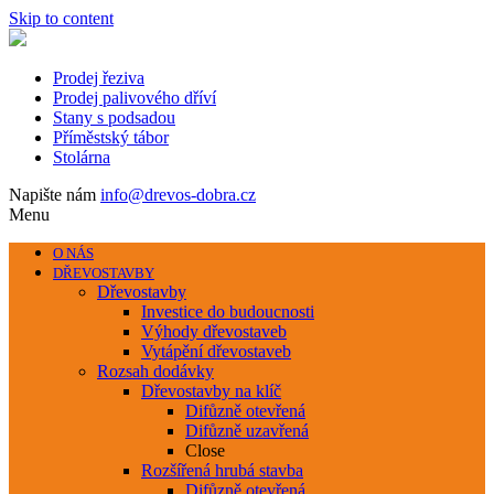
Skip to content
Prodej řeziva
Prodej palivového dříví
Stany s podsadou
Příměstský tábor
Stolárna
Napište nám
info@drevos-dobra.cz
Menu
O NÁS
DŘEVOSTAVBY
Dřevostavby
Investice do budoucnosti
Výhody dřevostaveb
Vytápění dřevostaveb
Rozsah dodávky
Dřevostavby na klíč
Difůzně otevřená
Difůzně uzavřená
Close
Rozšířená hrubá stavba
Difůzně otevřená