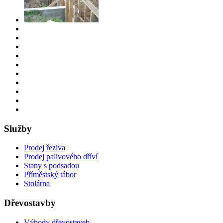
Služby
Prodej řeziva
Prodej palivového dříví
Stany s podsadou
Příměstský tábor
Stolárna
Dřevostavby
Výhody dřevostaveb