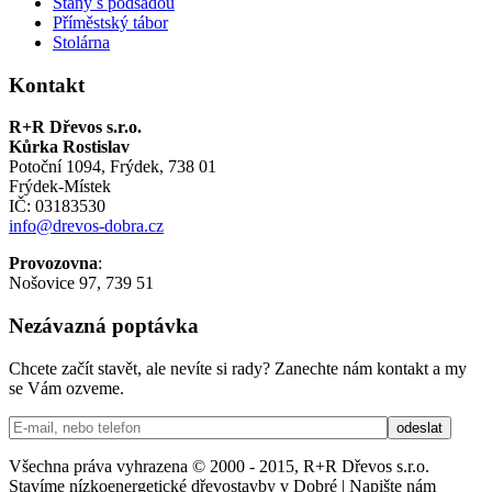
Stany s podsadou
Příměstský tábor
Stolárna
Kontakt
R+R Dřevos s.r.o.
Kůrka Rostislav
Potoční 1094, Frýdek, 738 01
Frýdek-Místek
IČ: 03183530
info@drevos-dobra.cz
Provozovna
:
Nošovice 97, 739 51
Nezávazná poptávka
Chcete začít stavět, ale nevíte si rady? Zanechte nám kontakt a my
se Vám ozveme.
Všechna práva vyhrazena © 2000 - 2015, R+R Dřevos s.r.o.
Stavíme nízkoenergetické dřevostavby v Dobré | Napište nám